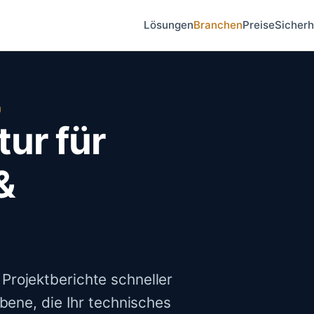
Lösungen
Branchen
Preise
Sicherh
U
tur für
&
rojektberichte schneller
ebene, die Ihr technisches